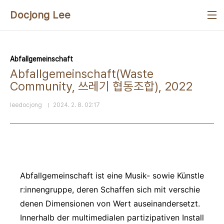
본문 바로가기
Docjong Lee
Abfallgemeinschaft
Abfallgemeinschaft(Waste
Community, 쓰레기 협동조합), 2022
leedocjong
2024. 2. 8. 02:17
Abfallgemeinschaft ist eine Musik- sowie Künstle
r:innengruppe, deren Schaffen sich mit verschie
denen Dimensionen von Wert auseinandersetzt.
Innerhalb der multimedialen partizipativen Install