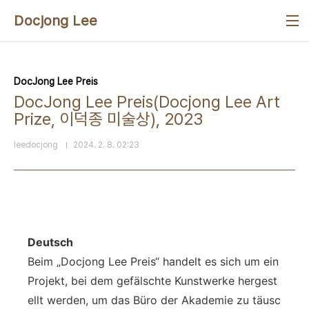
본문 바로가기
Docjong Lee
DocJong Lee Preis
DocJong Lee Preis(Docjong Lee Art
Prize, 이덕종 미술상), 2023
leedocjong
2024. 2. 8. 02:23
Deutsch
Beim „Docjong Lee Preis“ handelt es sich um ein
Projekt, bei dem gefälschte Kunstwerke hergest
ellt werden, um das Büro der Akademie zu täusc